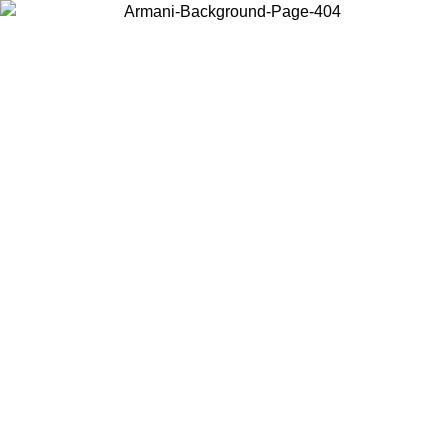
Wählen Sie das Land, in dem Sie sich befinden, um lokale Inhalte zu
sehen und online zu kaufen.
Land/Region
Weiter
United States
Melden sie sich bei ihrem konto an, um kostenlosen ve
M 27.08.26
bestellungen über 150 € zu erhalten