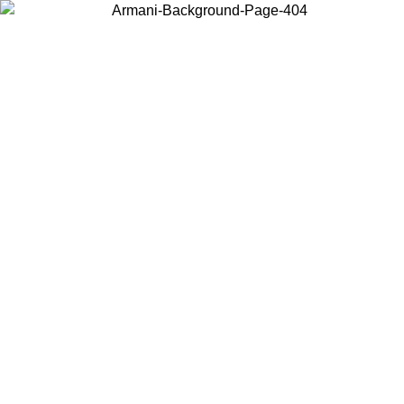
Elija el país en el que se encuentra para ver el contenido local y
comprar en línea.
País/Región
Continuar
United States