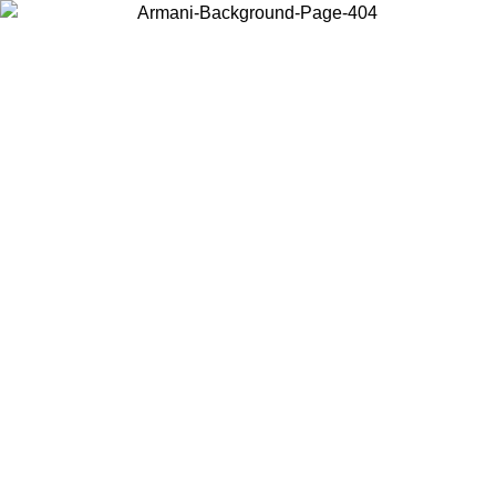
Elija el país en el que se encuentra para ver el contenido local y
comprar en línea.
País/Región
Continuar
United States