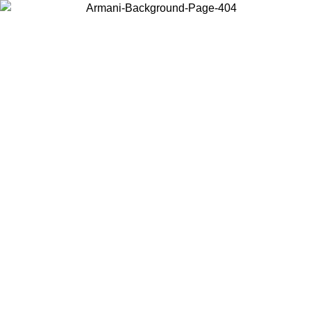
Elija el país en el que se encuentra para ver el contenido local y
comprar en línea.
País/Región
Continuar
United States