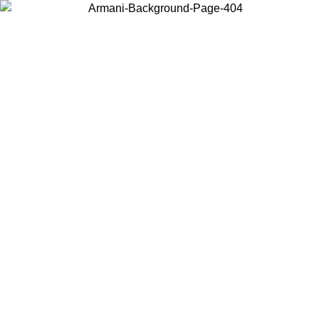
Elija el país en el que se encuentra para ver el contenido local y
comprar en línea.
País/Región
Continuar
United States