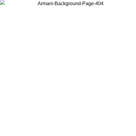
Elija el país en el que se encuentra para ver el contenido local y
comprar en línea.
País/Región
Continuar
United States