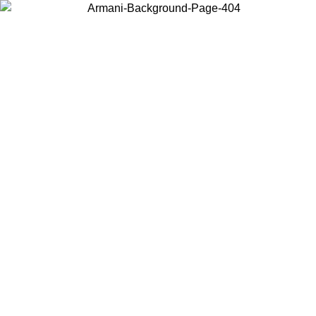
Elija el país en el que se encuentra para ver el contenido local y
comprar en línea.
País/Región
Continuar
United States