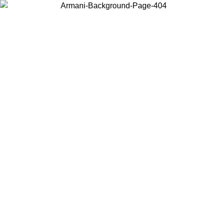
Elija el país en el que se encuentra para ver el contenido local y
comprar en línea.
País/Región
Continuar
United States