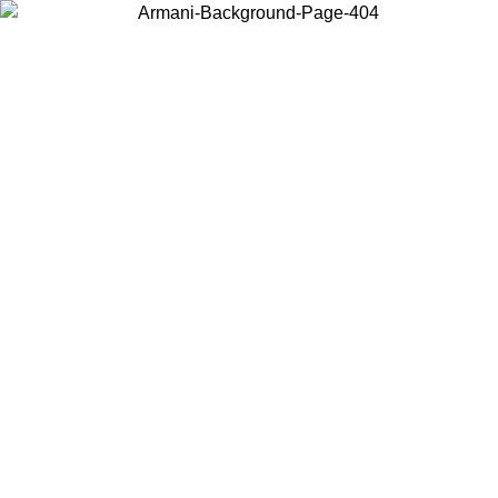
Elija el país en el que se encuentra para ver el contenido local y
comprar en línea.
País/Región
Continuar
United States