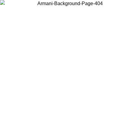
Elija el país en el que se encuentra para ver el contenido local y
comprar en línea.
País/Región
Continuar
United States