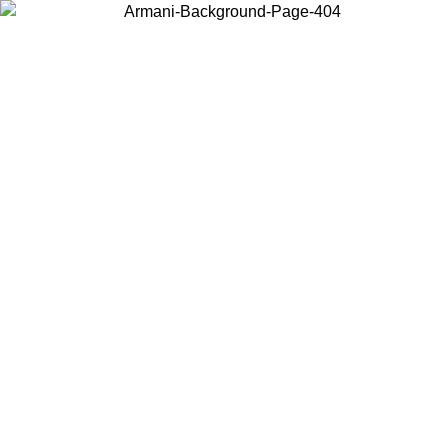
Elija el país en el que se encuentra para ver el contenido local y
comprar en línea.
País/Región
Continuar
United States