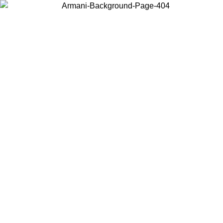
Elija el país en el que se encuentra para ver el contenido local y
comprar en línea.
País/Región
Continuar
United States