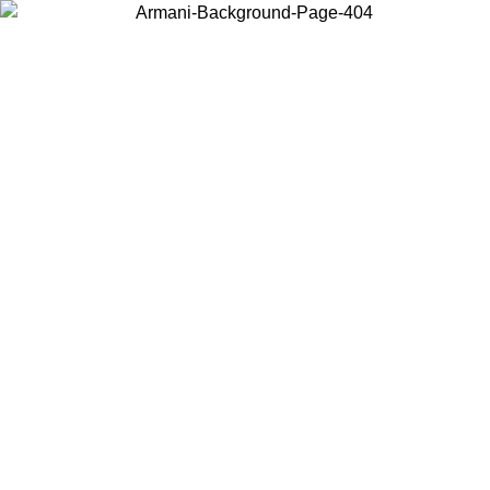
Elija el país en el que se encuentra para ver el contenido local y
comprar en línea.
País/Región
Continuar
United States