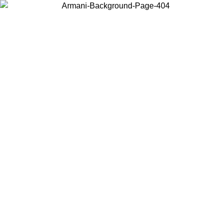
Elija el país en el que se encuentra para ver el contenido local y
comprar en línea.
País/Región
Continuar
United States