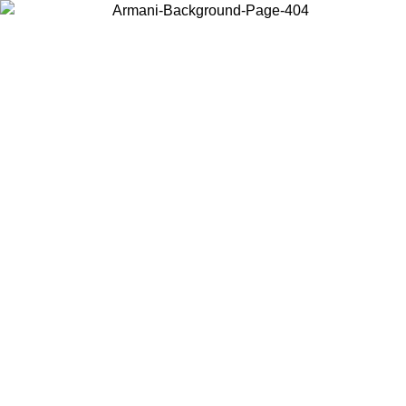
Elija el país en el que se encuentra para ver el contenido local y
comprar en línea.
País/Región
Continuar
United States