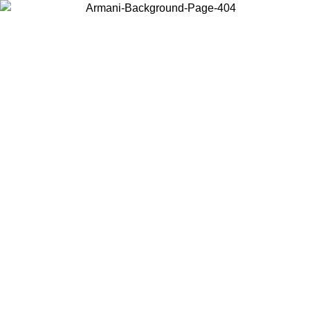
Elija el país en el que se encuentra para ver el contenido local y
comprar en línea.
País/Región
Continuar
United States