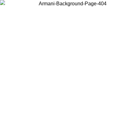
Elija el país en el que se encuentra para ver el contenido local y
comprar en línea.
País/Región
Continuar
United States