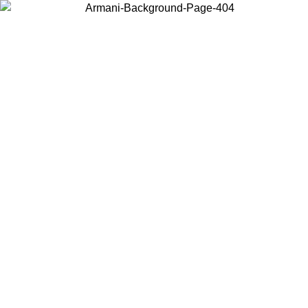
Elija el país en el que se encuentra para ver el contenido local y
comprar en línea.
País/Región
Continuar
United States