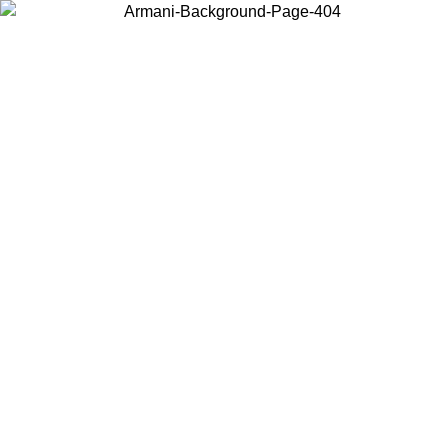
Elija el país en el que se encuentra para ver el contenido local y
comprar en línea.
País/Región
Continuar
United States