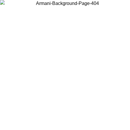
Elija el país en el que se encuentra para ver el contenido local y
comprar en línea.
País/Región
Continuar
United States