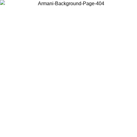
Elija el país en el que se encuentra para ver el contenido local y
comprar en línea.
País/Región
Continuar
United States