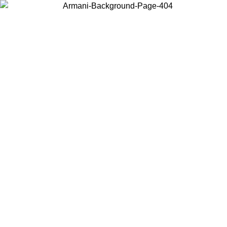
Elija el país en el que se encuentra para ver el contenido local y
comprar en línea.
País/Región
Continuar
United States