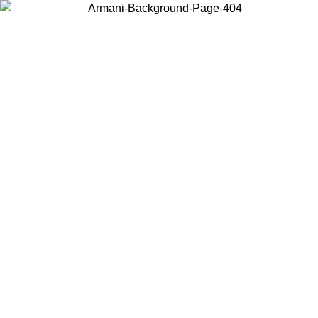
Elija el país en el que se encuentra para ver el contenido local y
comprar en línea.
País/Región
Continuar
United States