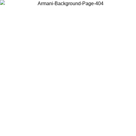
Elija el país en el que se encuentra para ver el contenido local y
comprar en línea.
País/Región
Continuar
United States