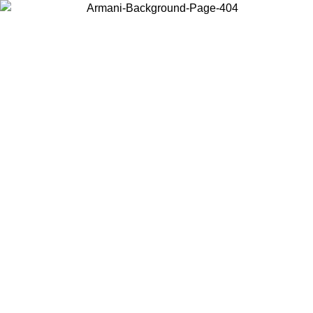
Elija el país en el que se encuentra para ver el contenido local y
comprar en línea.
País/Región
Continuar
United States