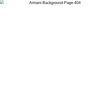
Elija el país en el que se encuentra para ver el contenido local y
comprar en línea.
País/Región
Continuar
United States