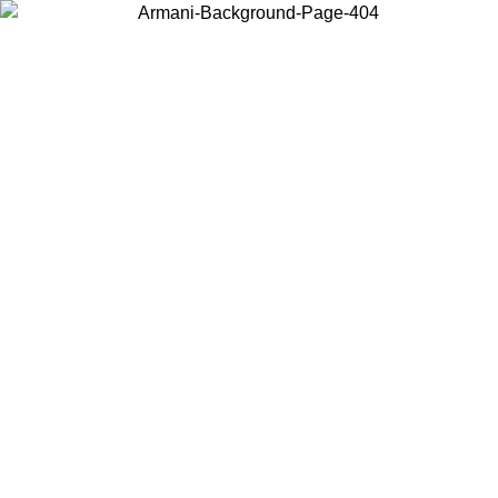
Elija el país en el que se encuentra para ver el contenido local y
comprar en línea.
País/Región
Continuar
United States