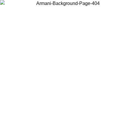
Elija el país en el que se encuentra para ver el contenido local y
comprar en línea.
País/Región
Continuar
United States