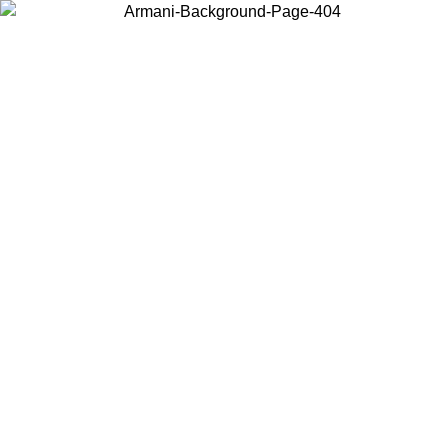
Elija el país en el que se encuentra para ver el contenido local y
comprar en línea.
País/Región
Continuar
United States