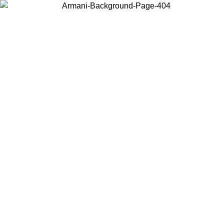
Elija el país en el que se encuentra para ver el contenido local y
comprar en línea.
País/Región
Continuar
United States