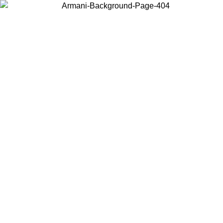
Elija el país en el que se encuentra para ver el contenido local y
comprar en línea.
País/Región
Continuar
United States