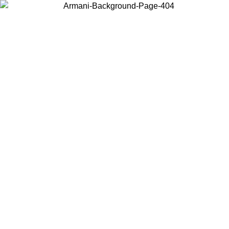
Elija el país en el que se encuentra para ver el contenido local y
comprar en línea.
País/Región
Continuar
United States