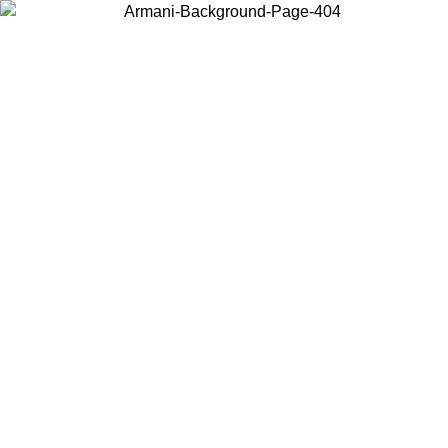
Elija el país en el que se encuentra para ver el contenido local y
comprar en línea.
País/Región
Continuar
United States