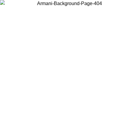
Elija el país en el que se encuentra para ver el contenido local y
comprar en línea.
País/Región
Continuar
United States