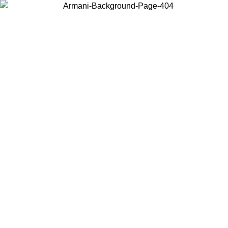
Elija el país en el que se encuentra para ver el contenido local y
comprar en línea.
País/Región
Continuar
United States