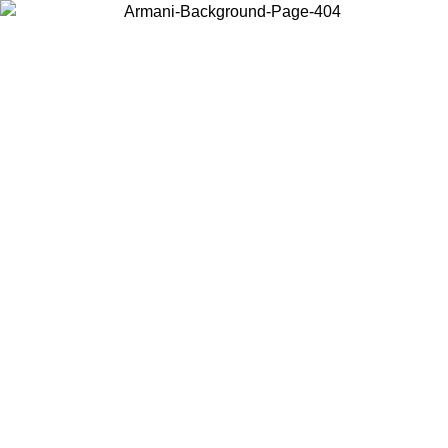
Elija el país en el que se encuentra para ver el contenido local y
comprar en línea.
País/Región
Continuar
United States