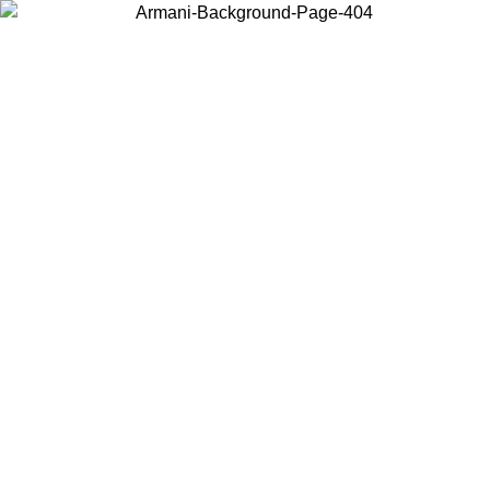
Elija el país en el que se encuentra para ver el contenido local y
comprar en línea.
País/Región
Continuar
United States