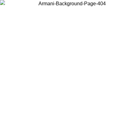
Elija el país en el que se encuentra para ver el contenido local y
comprar en línea.
País/Región
Continuar
United States