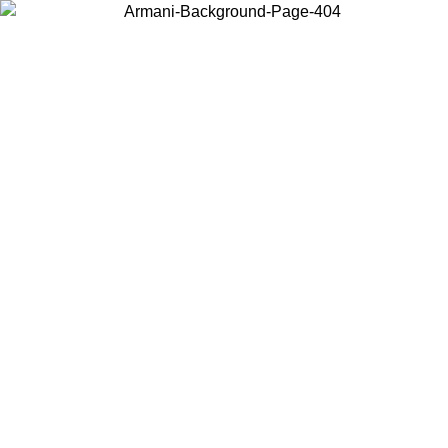
Elija el país en el que se encuentra para ver el contenido local y
comprar en línea.
País/Región
Continuar
United States