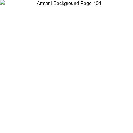
Elija el país en el que se encuentra para ver el contenido local y
comprar en línea.
País/Región
Continuar
United States