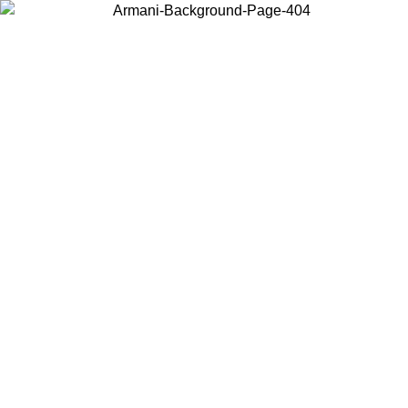
Elija el país en el que se encuentra para ver el contenido local y
comprar en línea.
País/Región
Continuar
United States
Acceda a tu cuenta para obtener el envío gratuito en pedidos
6
superiores a 150€