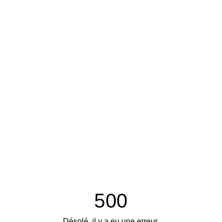
500
Désolé, il y a eu une erreur.