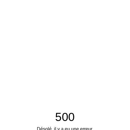
500
Désolé, il y a eu une erreur.