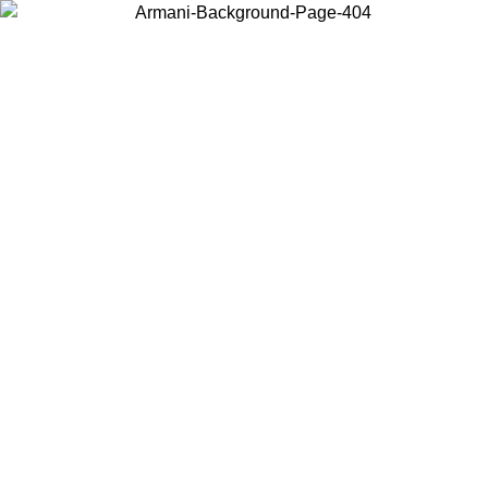
Choisissez le pays dans lequel vous vous trouvez pour voir le contenu
local et acheter en ligne.
Pays/Région
Continuer
United States