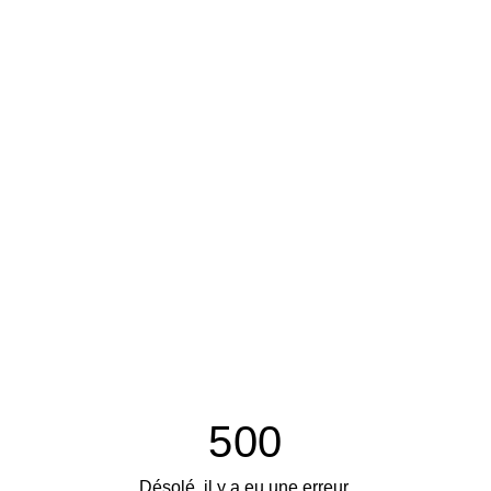
500
Désolé, il y a eu une erreur.