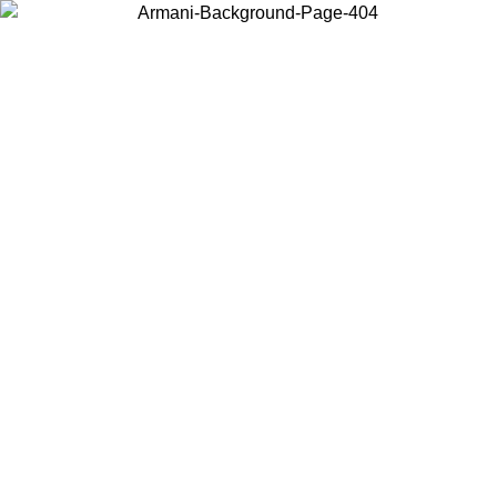
Choisissez le pays dans lequel vous vous trouvez pour voir le contenu
local et acheter en ligne.
Pays/Région
Continuer
United States