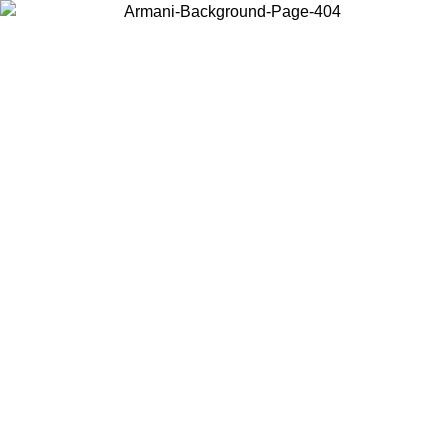
Choisissez le pays dans lequel vous vous trouvez pour voir le contenu
local et acheter en ligne.
Pays/Région
Continuer
United States