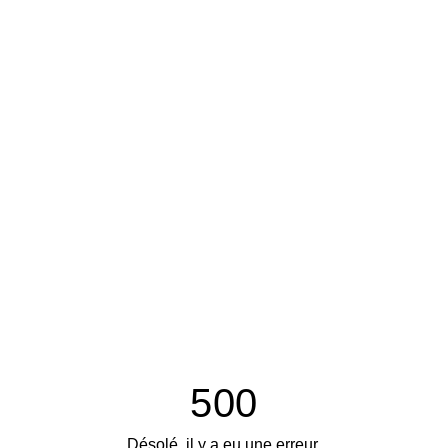
500
Désolé, il y a eu une erreur.