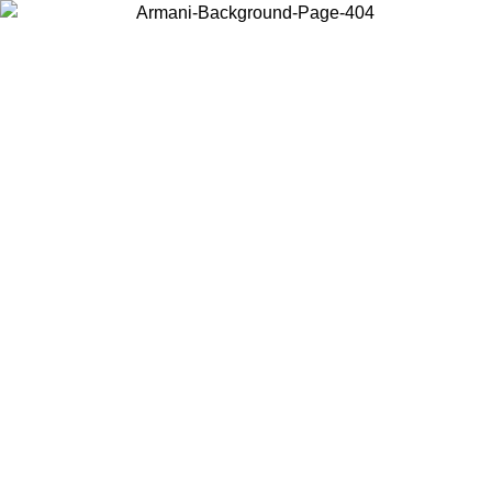
Choisissez le pays dans lequel vous vous trouvez pour voir le contenu
local et acheter en ligne.
Pays/Région
Continuer
United States