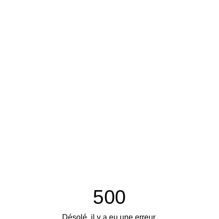
500
Désolé, il y a eu une erreur.