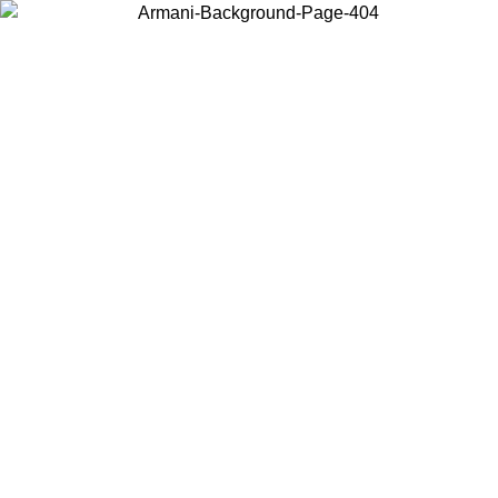
Choisissez le pays dans lequel vous vous trouvez pour voir le contenu
local et acheter en ligne.
Pays/Région
Continuer
United States