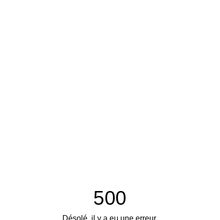
500
Désolé, il y a eu une erreur.