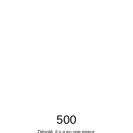
500
Désolé, il y a eu une erreur.