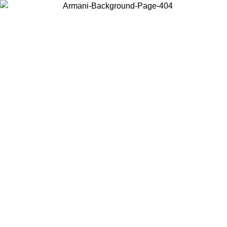
Choisissez le pays dans lequel vous vous trouvez pour voir le contenu
local et acheter en ligne.
Pays/Région
Continuer
United States