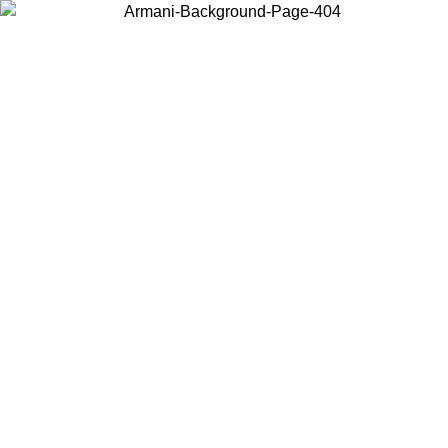
Choisissez le pays dans lequel vous vous trouvez pour voir le contenu
local et acheter en ligne.
Pays/Région
Continuer
United States