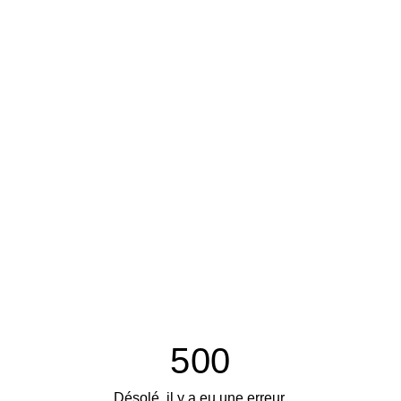
500
Désolé, il y a eu une erreur.