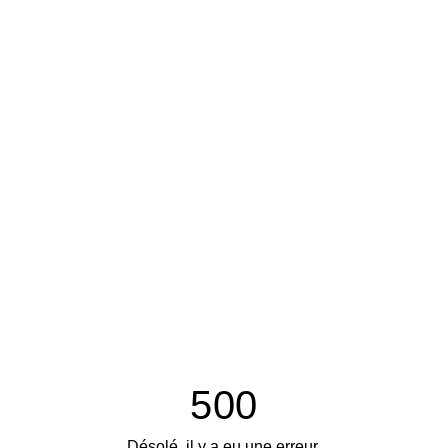
500
Désolé, il y a eu une erreur.